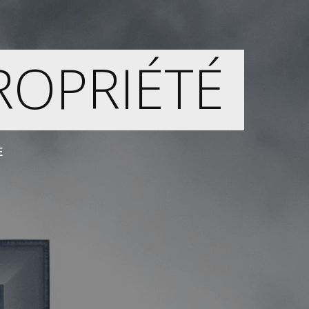
ROPRIÉTÉ
E
e 2017, RB Copro est un syndic indépendant implanté à Lagny-sur-Mar
d du département.