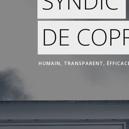
SYNDIC
DE COP
HUMAIN, TRANSPARENT, ÉFFICAC
Crée à l’initiative d’Asma Kameche en septembr
Notre équipe d’experts intervient sur tout le nor